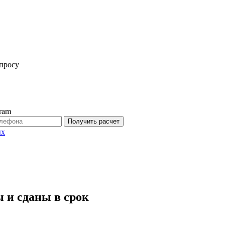
просу
ram
Получить расчет
ых
 и сданы в срок