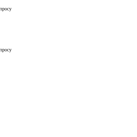
просу
просу